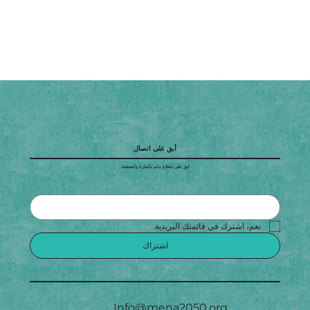
أبق على اتصال
ابقَ على اطلاع دائم بأخبارنا وأنشطتنا.
نعم، اشترك في قائمتك البريدية.
اشتراك
Info@mena2050.org