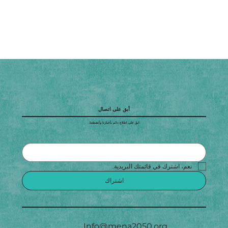
أبق على اتصال
ابقَ على اطلاع دائم بأخبارنا وأنشطتنا.
نعم، اشترك في قائمتك البريدية.
اشتراك
Info@mena2050.org