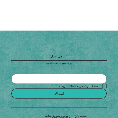
أبق على اتصال
ابقَ على اطلاع دائم بأخبارنا وأنشطتنا.
نعم، اشترك في قائمتك البريدية.
اشتراك
Info@mena2050.org