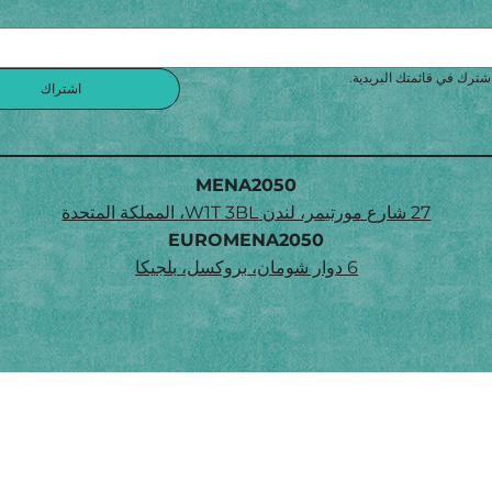
شترك في قائمتك البريدية.
اشتراك
MENA2050
27 شارع مورتيمر، لندن W1T 3BL، المملكة المتحدة
EUROMENA2050
6 دوار شومان، بروكسل، بلجيكا