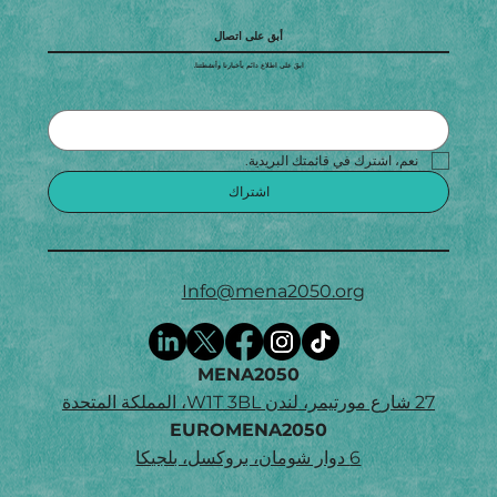
أبق على اتصال
ابقَ على اطلاع دائم بأخبارنا وأنشطتنا.
نعم، اشترك في قائمتك البريدية.
اشتراك
Info@mena2050.org
MENA2050
27 شارع مورتيمر، لندن W1T 3BL، المملكة المتحدة
EUROMENA2050
6 دوار شومان، بروكسل، بلجيكا