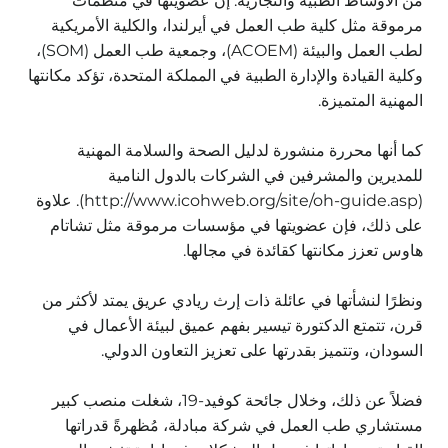
من الأوساط الطبية والتجارية. إن عضويتها في منظمات
مرموقة مثل كلية طب العمل في أيرلندا، والكلية الأمريكية
لطب العمل والبيئة (ACOEM)، وجمعية طب العمل (SOM)،
وكلية القيادة والإدارة الطبية في المملكة المتحدة، تؤكد مكانتها
المهنية المتميزة.
كما أنها محررة منشورة لدليل الصحة والسلامة المهنية
للمديرين والمشرفين في الشركات بالدول النامية
(
http://www.icohweb.org/site/oh-guide.asp).
علاوة
على ذلك، فإن عضويتها في مؤسسات مرموقة مثل تشاتام
هاوس تعزز مكانتها كقائدة في مجالها.
ونظرًا لنشأتها في عائلة ذات إرث ريادي عريق يمتد لأكثر من
قرن، تتمتع الدكتورة تيسير بفهم عميق لبيئة الأعمال في
السودان، وتتميز بقدرتها على تعزيز التعاون الدولي.
فضلاً عن ذلك، وخلال جائحة كوفيد-19، شغلت منصب كبير
مستشاري طب العمل في شركة مبادلة، مُظهرةً قدراتها