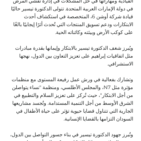
القيادية ومهاراتها في حل المشكلات في إدارة تفشي المرض
في دولة الإمارات العربية المتحدة. تتولى الدكتورة تيسير حاليًا
قيادة شركة أوشن 6، المتخصصة في استكشاف أحدث
الابتكارات ودعم تسويق المنتجات التي تُحدث أثرًا إيجابيًا بالغًا
على كوكب الأرض وبيئته وكائناته الحية.
ويُبرز شغف الدكتورة تيسير بالابتكار وإيمانها بقدرة مبادرات
مثل اتفاقيات إبراهيم على تعزيز التعاون بين الدول، نهجها
الاستشرافي.
وتشارك بفعالية في ورش عمل رفيعة المستوى مع منظمات
مؤثرة مثل N7، والمجلس الأطلسي، ومنظمة "نساء يتواصلن
من أجل الابتكار"، حيث تُركز على تعزيز السلام والتطبيع في
الشرق الأوسط من أجل التنمية المستدامة. وتُجسد مشاريعها
الجارية التي تتناول قضايا حيوية تؤثر على حياة الأطفال في
السودان التزامها بالقضايا الإنسانية.
وتُبرز جهود الدكتورة تيسير في بناء جسور التواصل بين الدول،