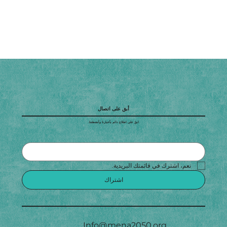
أبق على اتصال
ابقَ على اطلاع دائم بأخبارنا وأنشطتنا.
نعم، اشترك في قائمتك البريدية.
اشتراك
Info@mena2050.org