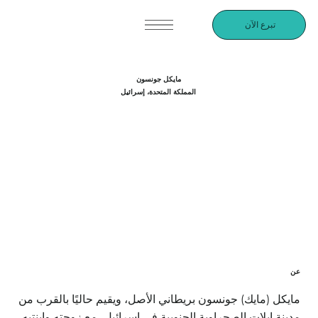
تبرع الآن
مايكل جونسون
المملكة المتحدة، إسرائيل
عن
مايكل (مايك) جونسون بريطاني الأصل، ويقيم حاليًا بالقرب من
مدينة إيلات الصحراوية الجنوبية في إسرائيل، مع زوجته وابنتيه.