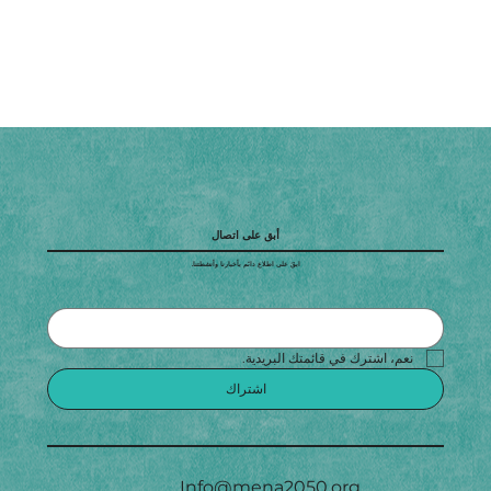
أبق على اتصال
ابقَ على اطلاع دائم بأخبارنا وأنشطتنا.
نعم، اشترك في قائمتك البريدية.
اشتراك
Info@mena2050.org