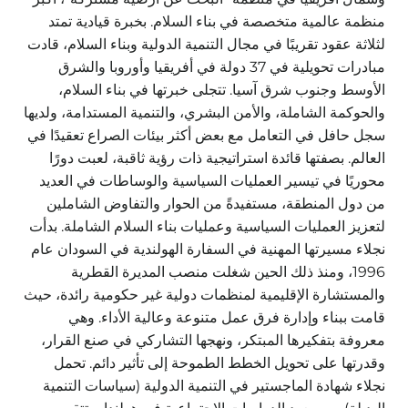
منظمة عالمية متخصصة في بناء السلام. بخبرة قيادية تمتد
لثلاثة عقود تقريبًا في مجال التنمية الدولية وبناء السلام، قادت
مبادرات تحويلية في 37 دولة في أفريقيا وأوروبا والشرق
الأوسط وجنوب شرق آسيا. تتجلى خبرتها في بناء السلام،
والحوكمة الشاملة، والأمن البشري، والتنمية المستدامة، ولديها
سجل حافل في التعامل مع بعض أكثر بيئات الصراع تعقيدًا في
العالم. بصفتها قائدة استراتيجية ذات رؤية ثاقبة، لعبت دورًا
محوريًا في تيسير العمليات السياسية والوساطات في العديد
من دول المنطقة، مستفيدةً من الحوار والتفاوض الشاملين
لتعزيز العمليات السياسية وعمليات بناء السلام الشاملة. بدأت
نجلاء مسيرتها المهنية في السفارة الهولندية في السودان عام
1996، ومنذ ذلك الحين شغلت منصب المديرة القطرية
والمستشارة الإقليمية لمنظمات دولية غير حكومية رائدة، حيث
قامت ببناء وإدارة فرق عمل متنوعة وعالية الأداء. وهي
معروفة بتفكيرها المبتكر، ونهجها التشاركي في صنع القرار،
وقدرتها على تحويل الخطط الطموحة إلى تأثير دائم. تحمل
نجلاء شهادة الماجستير في التنمية الدولية (سياسات التنمية