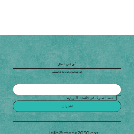
أبق على اتصال
ابقَ على اطلاع دائم بأخبارنا وأنشطتنا.
نعم، اشترك في قائمتك البريدية.
اشتراك
Info@mena2050.org