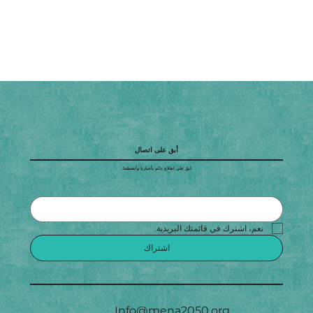
أبق على اتصال
ابقَ على اطلاع دائم بأخبارنا وأنشطتنا.
نعم، اشترك في قائمتك البريدية.
اشتراك
Info@mena2050.org