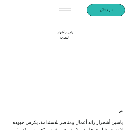
تبرع الآن
ياسين أشرار
المغرب
عن
ياسين أشحرار رائد أعمال ومناصر للاستدامة، يكرس جهوده
لإنشاء مشاريع تجارية مؤثرة. وهو مؤسس "جرين تريكس"،