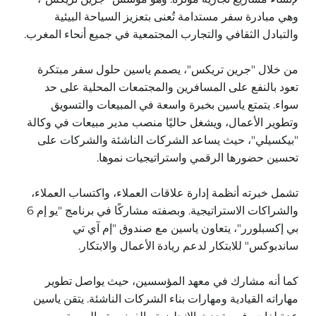
وهي مبادرة سفر مستدامة تُعنى بتعزيز السياحة البيئية
والتبادل الثقافي والتجارب المجتمعية في جميع أنحاء المغرب.
من خلال "جرين تريكس"، يصمم ياسين حلول سفر مبتكرة
تعود بالنفع على المسافرين والمجتمعات المحلية على حد
سواء. يتمتع ياسين بخبرة واسعة في المبيعات والتسويق
وتطوير الأعمال، ويشغل حاليًا منصب مدير مبيعات في وكالة
"بيكسيلي"، حيث يساعد الشركات الناشئة والشركات على
تحسين حضورها الرقمي واستراتيجيات نموها.
تشمل خبرته أنظمة إدارة علاقات العملاء، واكتساب العملاء،
والشراكات الاستراتيجية. وبصفته مشاركًا في برنامج "يو إم 6
بي إكسبلورر"، يتعاون ياسين مع صندوق "إم آي تي
ساندبوكس" للابتكار لدعم ريادة الأعمال والابتكار.
كما أنه مشارك في معهد المؤسسين، حيث يواصل تطوير
مهاراته القيادية ومهارات بناء الشركات الناشئة. يتقن ياسين