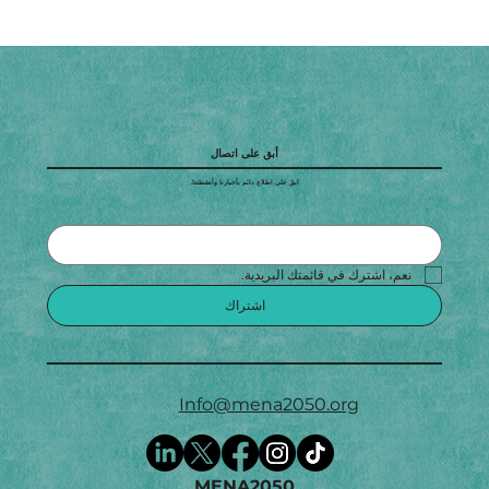
أبق على اتصال
ابقَ على اطلاع دائم بأخبارنا وأنشطتنا.
نعم، اشترك في قائمتك البريدية.
اشتراك
Info@mena2050.org
MENA2050