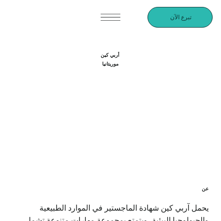
تبرع الآن
أربي كين
موريتانيا
عن
يحمل آربي كين شهادة الماجستير في الموارد الطبيعية
والجيولوجيا البيئية، ويتمتع بمجموعة مهارات متنوعة تشمل