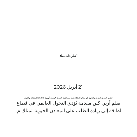
أخبار ذات صلة
21 أبريل 2026
تطوير المعادن الحرجة والتحول في مجال الطاقة ضمن ممر الهند–الشرق الأوسط–أوروبا (IMEC): الاستدامة والفرص
بقلم أربي كين مقدمة يُؤدي التحول العالمي في قطاع
الطاقة إلى زيادة الطلب على المعادن الحيوية. تمتلك م...