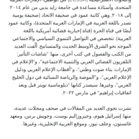
المتحدة، وأستاذة مساعدة في جامعة زايد بدبي من عام ٢٠١٤
إلى ٢٠١٨. وهي كاتبة عمود في صحيفة الاتحاد (صحيفة يومية
تصدر باللغة العربية في الإمارات العربية المتحدة)، وكاتبة عمود
أيضًا في قناة الحرة (قناة إخبارية فضائية أمريكية باللغة
العربية). تتخصص في التواصل التنموي السياسي والاجتماعي
الموجه نحو الشرق الأوسط الحديث والمتسامح. ألّفت العديد
من الكتب والفصول في كتب أخرى، منها: "شاشات التأثير:
التلفزيون الفضائي العربي والتنمية الاجتماعية"، و"الإعلام في
الإمارات: بناء صوت وطني"، و"أقطاب الإعلام العربي ودليل
الإعلام العربي"، و"الموضة والرياضة النسائية في دول الخليج
العربي"، وغيرها. سيصدر كتابها "دبلوماسية تويتر قبل وبعد
اتفاقيات إبراهيم" في مارس ٢٠٢٢.
نشرت نجوى العديد من المقالات في صحف ومجلات عديدة،
منها: إسرائيل هيوم، وجيروزاليم بوست، وجويش برس، ومعهد
غاتستون، وجلف نيوز، وموقع العربية الإنجليزية، وغيرها.