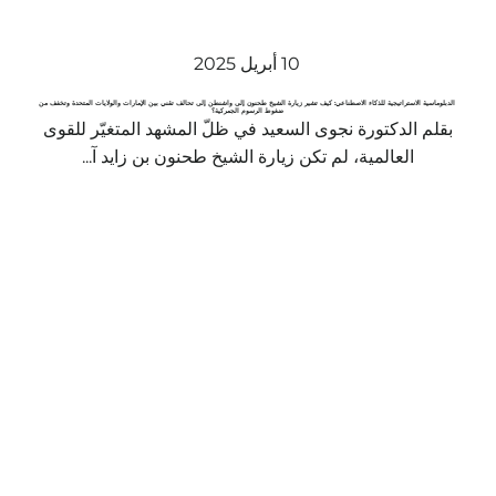
10 أبريل 2025
الدبلوماسية الاستراتيجية للذكاء الاصطناعي: كيف تشير زيارة الشيخ طحنون إلى واشنطن إلى تحالف تقني بين الإمارات والولايات المتحدة وتخفف من
ضغوط الرسوم الجمركية؟
بقلم الدكتورة نجوى السعيد في ظلّ المشهد المتغيّر للقوى
العالمية، لم تكن زيارة الشيخ طحنون بن زايد آ...