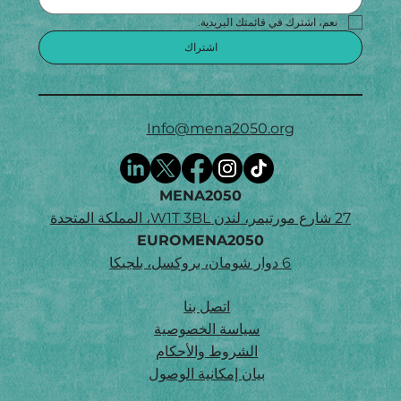
نعم، اشترك في قائمتك البريدية.
اشتراك
Info@mena2050.org
MENA2050
27 شارع مورتيمر، لندن W1T 3BL، المملكة المتحدة
EUROMENA2050
6 دوار شومان، بروكسل، بلجيكا
اتصل بنا
سياسة الخصوصية
الشروط والأحكام
بيان إمكانية الوصول