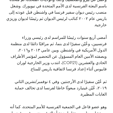
باسم البعثة الفرنسية لدى الأمم المتحدة في نيويورك. وشغل
منصب رئيس ديوان سفير فرنسا في واشنطن قبل عودته إلى
باريس عام ٢٠٠٢ كنائب لرئيس الديوان ثم رئيسًا لديوان وزيرَي
خارجية.
أمضى أربع سنوات رئيسًا للمراسم لدى رئيسي وزراء
فرنسيين، وعُيّن سفيرًا لدى بنما، ثم مراقبًا دائمًا لدى منظمة
الدول الأمريكية في واشنطن. وبين عامي ٢٠١٣ و٢٠١٦،
وبصفته الأمين العام المسؤول عن التحضير لمؤتمر الأطراف
الحادي والعشرين (COP21)، انتدب وزير الخارجية لوران
فابيوس أثناء إعداد فرنسا لاتفاقية باريس للمناخ.
ثم عُيّن سفيرًا لدى الأرجنتين. وفي ٤ نوفمبر/تشرين الثاني
٢٠١٩، عُيّن غينيارد مبعوثًا خاصًا لفرنسا لدى تحالف حماية
الغابات المطيرة.
وهو عضو فاعل في الجمعية الفرنسية للأمم المتحدة، كما أنه