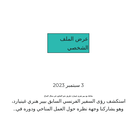
عرض الملف
الشخصي
3 سبتمبر 2023
مقابلة مع بيير هنري غينيارد: طريق نحو التعاون في مجال المناخ
استكشف رؤى السفير الفرنسي السابق بيير هنري غينيارد،
وهو يشاركنا وجهة نظره حول العمل المناخي ودوره في...