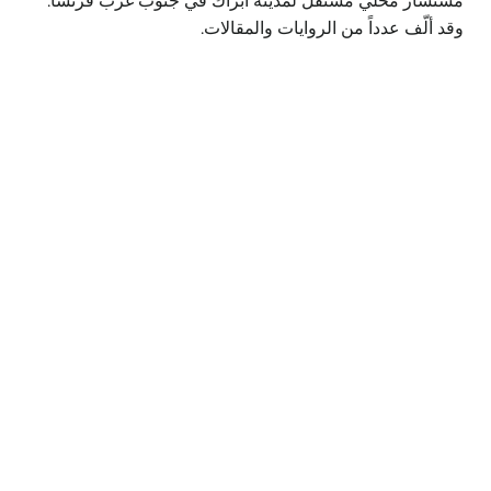
مستشار محلي مستقل لمدينة أبزاك في جنوب غرب فرنسا.
وقد ألّف عدداً من الروايات والمقالات.