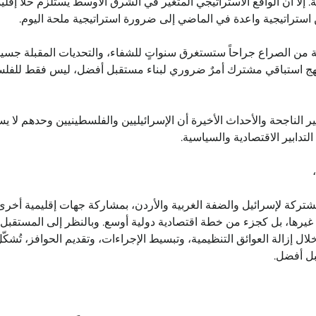
 إلا أن الواقع الاستراتيجي المتغير في الشرق الأوسط يستلزم حلًا إقليميً
ن استراتيجية واعدة في الماضي إلى ضرورة استراتيجية ملحة اليوم.
ضية من الصراع جراحاً ستستغرق سنواتٍ للشفاء، والتحديات المقبلة جسي
ع نهج استباقي مشترك أمرٌ ضروري لبناء مستقبل أفضل، ليس فقط للفلسطي
لناجحة والأحداث الأخيرة أن الإسرائيليين والفلسطينيين وحدهم لا ي
التدابير الاقتصادية والسياسية.
مشتركة لإسرائيل والضفة الغربية والأردن، بمشاركة جهات إقليمية أخرى، ب
غيرها، بل كجزء من خطة اقتصادية دولية أوسع. وبالنظر إلى المستقبل،
ل إزالة العوائق التنظيمية، وتبسيط الإجراءات، وتقديم الحوافز، تُشكّل 
بل أفضل.