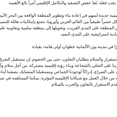
 يجب فعله. يُعدّ خفض التصعيد والتكامل الإقليمي أمراً بالغ الأهمية.
مية جديدة تُسهم في إعادة بناء وتطوير المنطقة الواقعة بين البحر الأب
جسراً طبيعياً بين العالم العربي وأوروبا، تتمتع بإمكانيات هائلة للتنمي
ي المنطقة على المدى القريب، وتحويلها إلى منطقة سلمية وتعاونية عل
ية استراتيجية على المدى البعيد.
 مدينة بون الألمانية خطواتٍ أولى هامة، بقيادة
لاستقرار والسلام يتطلبان التعاون، حتى بين الخصوم. إن مستقبل الشرق
رتنا على التحلي بالشجاعة وبناء رؤية إقليمية مشتركة. من أجل سلام و
على الصراع، إدراكاً لوجودنا الجماعي ومستقبلنا المتشابك. بصفتنا أبناء
من خلال العمل مع شبكاتنا الإقليمية المؤثرة، يمكننا المساهمة في صيا
م الاستقرار بالتعاون والحرب بالسلام.