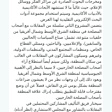
ومخرجات البحوث الصادرة عن مراكز الفكر ووسائل 
الإعلام، حيث غالباً ما لا تستشهد الأبحاث الأكاديمية 
بالأدبيات الأكاديمية. وسيتم استخدام مجموعة أدوات 
البحث الإلكتروني التقليدية لهذا الغرض.
يتضمن المشروع الثاني سلسلة من المقابلات مع أصحاب 
المصلحة في منطقة الشرق الأوسط وشمال أفريقيا من 
خلفيات متنوعة، تشمل: صناع السياسات (الحاليين 
والسابقين)، والإعلاميين، والباحثين، وممثلي القطاع 
الخاص، ومنظمات المجتمع المدني، والمنظمات الدولية، 
وغيرهم. وسيكون المشاركون في المقابلات في الغالب 
من سكان المنطقة، ولكن سيتم أيضاً استطلاع آراء 
أصحاب المصلحة الخارجيين، لا سيما بالنظر إلى الأهمية 
الجيوسياسية لمنطقة الشرق الأوسط وشمال أفريقيا. 
ويعود ذلك إلى أن وجهات نظر من لا يعيشون صراعات 
المنطقة بشكل يومي تثري النقاش، فضلاً عن أن وضع 
مقترحات قابلة للتطبيق يتطلب إدراك علاقة المنطقة 
بأصحاب المصلحة الخارجيين.
سيختار فريق التأليف المشاركين المحتملين في 
المقابلات بالتشاور مع المجلس الاستشاري (انظر أدناه). 