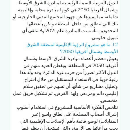
الدول العربية. السمة الرئيسية لمبادرة الشرق الأوسط 
وشمال أفريقيا 2050 هي كونها مبادرة محلية وإقليمية 
شاملة، مما يميزها عن جهود المجتمع المدني الخارجية، أو 
تلك التي تنطلق من داخل المنطقة ولكن بأعضائها 
المحدودين. تأسست المبادرة عام 2021 ولا تتلقى أي 
تمويل حكومي.
1.2. ما هو مشروع الرؤية الإقليمية لمنطقة الشرق 
الأوسط وشمال أفريقيا 2050؟
يعيش معظم أعضاء مبادرة الشرق الأوسط وشمال 
أفريقيا 2050 في المنطقة، ويقطن العديد منهم في 
الدول الأكثر تضرراً من حرب غزة الدائرة. وقد ولّد هذا 
رغبةً قويةً في الاستعداد للمستقبل من خلال اقتراح 
وتحليل مشاريع من شأنها أن تسهم في تحقيق سلام 
إقليمي دائم ومزدهر. ولهذا الغرض، تم تشكيل فريق عمل 
متخصص.
تتلخص الفكرة الأساسية للمشروع في استخدام أسلوب 
إشراك أصحاب المصلحة على نطاق واسع (عبر 
المقابلات) لوضع قائمة بأهم الإصلاحات الإقليمية التي 
يجب مراعاتها بعد الأزمة، والتي تستحق أن ينظر فيها 