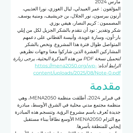
مارس 2024
المؤلفون : عمر العبيدلي، ليال الغوزي، نورا العذيبي، 
أرنون بيرسون، نور الجلال، بن جريشيف، ومنية يوسف.
المصممون : كريم النصار، هيفي بوزي.
شكر وتقدير : نود أن نتقدم بالشكر الجزيل لكل من إيلي 
بار-أون، وسارة عويدة، وأنيسة القطاني على دعمهم 
المتواصل طوال فترة هذا المشروع. ونخص بالشكر 
المشاركين العشرة الذين شاركوا معنا وجهات نظرهم.
لتحميل نسخة PDF من هذه المذكرة البحثية، يرجى زيارة 
الرابط أدناه:
https://mena2050.org/wp-
content/uploads/2025/08/Note-0.pdf
مقدمة
في فبراير 2024، أطلقت منظمة MENA2050، وهي 
منظمة مجتمع مدني محلية في الشرق الأوسط، مبادرة 
جديدة تُعرف باسم مشروع الرؤية. وتنسجم هذه المبادرة 
مع التزام MENA2050 الأوسع نطاقاً ببناء مستقبل 
إيجابي للمنطقة بأسرها.