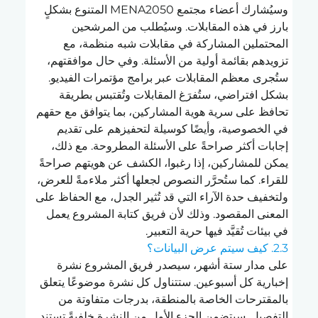
وسيُشارك أعضاء مجتمع MENA2050 المتنوع بشكلٍ 
بارز في هذه المقابلات. وسيُطلب من المرشحين 
المحتملين المشاركة في مقابلات شبه منظمة، مع 
تزويدهم بقائمة أولية من الأسئلة. وفي حال موافقتهم، 
ستُجرى معظم المقابلات عبر برامج مؤتمرات الفيديو.
بشكل افتراضي، ستُفرَغ المقابلات وتُقتبس بطريقة 
تحافظ على سرية هوية المشاركين، بما يتوافق مع حقهم 
في الخصوصية، وأيضًا كوسيلة لتحفيزهم على تقديم 
إجابات أكثر صراحةً على الأسئلة المطروحة. مع ذلك، 
يمكن للمشاركين، إذا رغبوا، الكشف عن هويتهم صراحةً 
للقراء. كما ستُحرَّر النصوص لجعلها أكثر ملاءمةً للعرض، 
ولتخفيف حدة الآراء التي قد تُثير الجدل، مع الحفاظ على 
المعنى المقصود. وذلك لأن فريق كتابة المشروع يعمل 
في بيئات تُقيَّد فيها حرية التعبير.
2.3. كيف سيتم عرض البيانات؟
على مدار ستة أشهر، سيصدر فريق المشروع نشرة 
إخبارية كل أسبوعين. ستتناول كل نشرة موضوعًا يتعلق 
بالمقترحات الخاصة بالمنطقة، بدرجات متفاوتة من 
التفصيل. سيتضمن الجزء الأول من النشرة خلفيةً تستند 