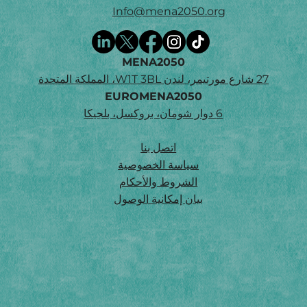
Info@mena2050.org
MENA2050
27 شارع مورتيمر، لندن W1T 3BL، المملكة المتحدة
EUROMENA2050
6 دوار شومان، بروكسل، بلجيكا
اتصل بنا
سياسة الخصوصية
الشروط والأحكام
بيان إمكانية الوصول