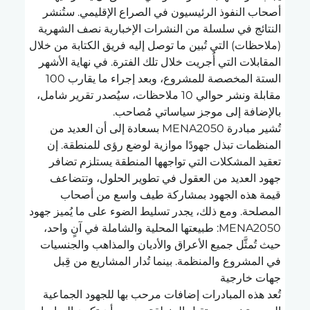
أصحاب النفوذ الرئيسيون في الصراع الإقليمي. ستُنشر 
النتائج في سلسلة من النشرات الإخبارية نصف الشهرية 
(ملاحظات) التي تُبين ما توصل إليه فريق الكتابة من خلال 
المقابلات التي أُجريت خلال تلك الفترة. في نهاية الأشهر 
الستة المخصصة للمشروع، وبعد إجراء ما يقارب 100 
مقابلة ونشر حوالي 10 ملاحظات، سيُصدر تقرير شامل، 
بالإضافة إلى موجز سياساتي مُصاحب.
تُشير مبادرة MENA2050 بسعادة إلى أن العديد من 
المنظمات تبذل جهودًا موازية لوضع رؤى للمنطقة. إن 
تعقيد المشكلات التي تواجهها المنطقة يستلزم تضافر 
جهود العديد من العقول في تطوير الحلول، وتتضاعف 
قيمة هذه الجهود بمشاركة طيف واسع من أصحاب 
المصلحة. ومع ذلك، يجدر تسليط الضوء على ما يُميز جهود 
MENA2050: طبيعتها المحلية والشاملة في آنٍ واحد، 
حيث تُمثَّل جميع الأعراق والأديان والمذاهب والجنسيات 
في المشروع والمنظمة. بينما تُدار المشاريع من قِبل 
جهات خارجية
تُعد هذه المبادرات إضافات مرحب بها للجهود الجماعية 