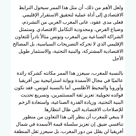
ولعل الأهم من ذلك، أن مثل هذا الممر سيحول الترابط 
الاقتصادي إلى أداة عملية لتحقيق الاستقرار الإقليمي. 
فعلى مدى عقود، عانى المغرب العربي من التشرذم، 
وضياع الفرص، ومحدودية التكامل الاقتصادي. وستمثل 
الشراكة الصناعية بين المغرب وتونس مثالاً نادراً للتعاون 
الإقليمي الذي لا تحركه التصريحات السياسية، بل المصالح 
الاقتصادية المشتركة، والبنية التحتية، والاستثمار طويل 
الأجل.
بالنسبة للمغرب، سيعزز هذا الممر مكانته كشركة رائدة 
عالميًا في مجال الأسمدة وبوابة استراتيجية بين أفريقيا 
وأوروبا والمحيط الأطلسي. أما بالنسبة لتونس، فقد تكون 
فوائده تحويلية: تعزيز ثقة المستثمرين، وتسريع تحديث 
البنية التحتية، وزيادة القدرة الصناعية، واستعادة الزخم 
للإصلاحات الاقتصادية التي طال انتظارها.
لا ينبغي للمغرب أن ينظر إلى هذا التعاون من منظور 
تنافسي ضيق. إن تعزيز سلسلة قيمة الأسمدة في شمال 
أفريقيا لن يقلل من دور المغرب، بل سيعزز ثقل المنطقة 