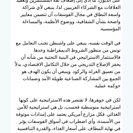
على الديون، ما أدى إلى إضعاف ثقة المستثمرين وتعقيد 
العلاقات مع الشركاء الغربيين. لذا، ينبغي لأي شراكة 
واسعة النطاق في مجال الفوسفات أن تتضمن معايير 
واضحة بشأن الشفافية، ووضوح الأنظمة، والمساءلة 
المؤسسية.
في الوقت نفسه، ينبغي على واشنطن تجنب التعامل مع 
تونس من منظور الشروط الديمقراطية وحدها. 
فالاستثمار الاستراتيجي في البنية التحتية من شأنه أن 
يحفز الإصلاح التدريجي من خلال التكامل الاقتصادي، بدلاً 
من تعميق العزلة والركود. وينبغي أن يكون الهدف هو 
الجمع بين المشاركة الصناعية طويلة الأمد وضمانات 
حوكمة عملية.
لكن في جوهرها، لا تقتصر هذه الاستراتيجية على كونها 
استراتيجية متوسطية فحسب، بل هي استراتيجية للأمن 
الغذائي. فكل مزارع أمريكي يعتمد على إمدادات موثوقة 
من الأسمدة، وأي اضطراب في أسواق الفوسفات يؤثر 
في نهاية المطاف على أسعار الغذاء، والقدرة التنافسية 