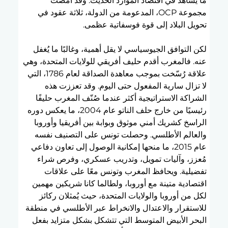
ما يُشاهد في اقتصاد الموارد الحديث. وقد أمضت 
مجموعة OCP، المدعومة من الدولة، ثلاثة عقود في 
تحويل البلاد إلى قوة فوسفاتية عظمى.
لكن التوافق الجيوسياسي لا يقل أهمية، وغالبًا ما يُغفل 
عنه. فالمغرب أقدم حليف أفريقي للولايات المتحدة، وهي 
علاقة رُسّخت بموجب معاهدة الصداقة لعام 1786، التي 
لا تزال سارية المفعول حتى اليوم. وقد تعززت هذه 
الشراكة الاستراتيجية أكثر عندما صُنّف المغرب حليفًا 
رئيسيًا من خارج حلف الناتو عام 2004، ما يعكس دوره 
الراسخ كشريك أمني موثوق وبوابة بين أفريقيا وأوروبا 
والعالم الأطلسي. وحصلت تونس على التصنيف نفسه 
عام 2015، ما منحها إمكانية الوصول إلى تعاون دفاعي 
مُعزز، وآليات تمويل، وتدريب عسكري، وفرص شراء 
تفضيلية. ويحافظ المغرب وتونس معًا على علاقات 
اقتصادية متينة مع أوروبا، ولطالما كانا شريكين مهمين 
لكل من أوروبا والولايات المتحدة، حيث يُمثلان ركائز 
للاستقرار والاعتدال والانخراط عبر الأطلسي في منطقة 
البحر الأبيض المتوسط التي تتشكل بشكل متزايد بفعل 