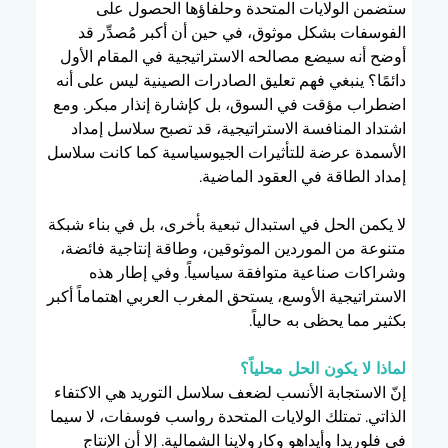
ستضمن الولايات المتحدة وحلفاؤها الحصول على 
الفوسفات بشكل موثوق، في حين أن أكبر مُصدِّر قد 
أوضح أنه سيضع مصالحه الاستراتيجية في المقام الأول 
دائمًا؟ ينبغي فهم تعليق الصادرات الصينية ليس على أنه 
اضطراب مؤقت في السوق، بل كإشارة إنذار مبكر. ومع 
اشتداد المنافسة الاستراتيجية، قد تصبح سلاسل إمداد 
الأسمدة عرضة للتأثيرات الجيوسياسية كما كانت سلاسل 
إمداد الطاقة في العقود الماضية.
لا يكمن الحل في استبدال تبعية بأخرى، بل في بناء شبكة 
متنوعة من الموردين الموثوقين، وطاقة إنتاجية فائضة، 
وشراكات صناعية متوافقة سياسياً. وفي إطار هذه 
الاستراتيجية الأوسع، يستحق المغرب العربي اهتماماً أكبر 
بكثير مما يحظى به حالياً.
لماذا لا يكون الحل محلياً؟
إنّ الاستجابة الأنسب لضعف سلاسل التوريد هي الاكتفاء 
الذاتي. تمتلك الولايات المتحدة رواسب فوسفات، لا سيما 
في فلوريدا وأيداهو وكارولاينا الشمالية. إلا أن الإنتاج 