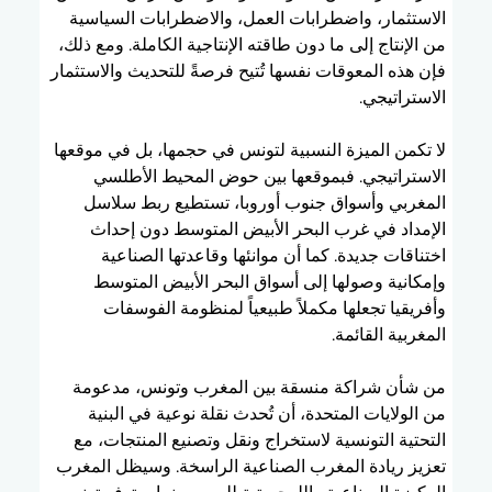
الاستثمار، واضطرابات العمل، والاضطرابات السياسية 
من الإنتاج إلى ما دون طاقته الإنتاجية الكاملة. ومع ذلك، 
فإن هذه المعوقات نفسها تُتيح فرصةً للتحديث والاستثمار 
الاستراتيجي.
لا تكمن الميزة النسبية لتونس في حجمها، بل في موقعها 
الاستراتيجي. فبموقعها بين حوض المحيط الأطلسي 
المغربي وأسواق جنوب أوروبا، تستطيع ربط سلاسل 
الإمداد في غرب البحر الأبيض المتوسط دون إحداث 
اختناقات جديدة. كما أن موانئها وقاعدتها الصناعية 
وإمكانية وصولها إلى أسواق البحر الأبيض المتوسط 
وأفريقيا تجعلها مكملاً طبيعياً لمنظومة الفوسفات 
المغربية القائمة.
من شأن شراكة منسقة بين المغرب وتونس، مدعومة 
من الولايات المتحدة، أن تُحدث نقلة نوعية في البنية 
التحتية التونسية لاستخراج ونقل وتصنيع المنتجات، مع 
تعزيز ريادة المغرب الصناعية الراسخة. وسيظل المغرب 