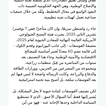
نطاق وشكل تعليق الصادرات، الذي نسّقته لجنة التنمية 
والإصلاح الوطنية، وهي الجهة الحكومية الصينية ذات 
النفوذ الواسع في مجال التخطيط، ونُفّذ من خلال جمعيات 
صناعية تعمل كهيئات شبه تنظيمية.
جاء رد واشنطن سريعًا، وإن كان متأخرًا. ففي 7 نوفمبر/
تشرين الثاني 2025، نشرت هيئة المسح الجيولوجي 
الأمريكية القائمة النهائية للمعادن الحيوية لعام 2025، 
مضيفةً الفوسفات - إلى جانب اليورانيوم وفحم الكوك - 
إلى قائمة تضم 60 معدنًا تُعتبر أساسية للمصالح 
الاقتصادية والأمنية الوطنية. وجاء هذا التصنيف بعد 
سنوات من المناصرة من قِبَل منظمات زراعية، 
ومجموعة من المشرعين من الحزبين، ووزارات الطاقة 
والدفاع والزراعة. وكانت الرسالة واضحة لا لبس فيها: لم 
يعد الفوسفات سلعة، بل أصبح بنية تحتية استراتيجية.
لكن تصنيف الفوسفات كمادة حيوية لا يحل المشكلة، بل 
يُشير إليها فقط. أما السؤال الأعمق - الذي لا تستطيع 
السياسة الداخلية وحدها الإجابة عنه - فهو: من أين 