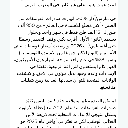
له تداعيات هامة على شراكاتها في المغرب العربي.
في مارس/آذار 2025، انهارت صادرات الفوسفات من 
الصين - أكبر مُصنِّع للأسمدة في العالم - من 950 ألف 
طن إلى 13 ألف طن فقط في شهر واحد. وبحلول 
ديسمبر/كانون الأول، أقرت بكين وقف التصدير رسميًا 
حتى أغسطس/آب 2026. وارتفعت أسعار فوسفات ثنائي 
الأمونيوم (النوع الأكثر شيوعًا من الأسمدة الفوسفاتية) 
بنسبة 28% في عام واحد. وواجه المزارعون الأمريكيون، 
الذين كانوا يستعدون للزراعة الربيعية، نقصًا في 
الإمدادات وعدم وجود بديل موثوق في الأفق. واكتشفت 
الولايات المتحدة للتو أن سيادتها الغذائية رهنٌ بتقلبات 
منافستها.
لم تكن الصدمة غير متوقعة. فقد كانت الصين تُقيّد 
صادرات الفوسفات منذ عام 2021، مع إعطاء الأولوية 
بشكل منهجي للإمدادات المحلية تحت ذريعة الأمن 
الغذائي الوطني. لكن ما تغيّر في أواخر عام 2025 هو 