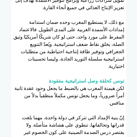
تمويل شراكات زراعية وبرامج لتوفير الأسمدة تهدف إلى 
تعزيز الإنتاج الغذائي في جميع أنحاء القارة.
مع ذلك، لا يستطيع المغرب وحده ضمان استدامة 
إمدادات الأسمدة الغربية على المدى الطويل. فالاعتماد 
المفرط على مورد واحد، حتى لو كان شريكًا أمريكيًا وثيق 
الصلة، يخلق نقاط ضعف استراتيجية. ويُعدّ التنويع 
الجغرافي وتوفير طاقة إنتاجية احتياطية من متطلبات 
استراتيجية سلسلة التوريد الجادة، وليسا تحسينات 
اختيارية.
تونس كحلقة وصل استراتيجية مفقودة
لكن هيمنة المغرب هي بالضبط ما يجعل وجود عقدة ثانية 
أمراً ضرورياً، وما يجعل تونس مكملاً منطقياً بدلاً من 
منافس.
إنّ بنية الإمداد التي تتركز في دولة واحدة، مهما بلغت 
قدراتها وتحالفاتها، تنطوي على هشاشة متأصلة. ولا 
يقتصر درس الصدمة الصينية على كون الخصوم غير 