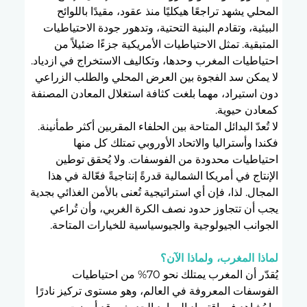
المحلي يشهد تراجعًا هيكليًا منذ عقود، مقيدًا باللوائح 
البيئية، وتقادم البنية التحتية، وتدهور جودة الاحتياطيات 
المتبقية. تمثل الاحتياطيات الأمريكية جزءًا ضئيلاً من 
احتياطيات المغرب وحدها، وتكاليف الاستخراج في ازدياد. 
لا يمكن سد الفجوة بين العرض المحلي والطلب الزراعي 
دون استيراد، مهما بلغت كثافة استغلال المعادن المصنفة 
كمعادن حيوية.
لا تُعدّ البدائل المتاحة بين الحلفاء المقربين أكثر طمأنينة. 
فكندا وأستراليا والاتحاد الأوروبي تمتلك كل منها 
احتياطيات محدودة من الفوسفات. ولا يُحقق توطين 
الإنتاج في أمريكا الشمالية قدرةً إنتاجيةً فعّالة في هذا 
المجال. لذا، فإن أي استراتيجية تُعنى بالأمن الغذائي بجدية 
يجب أن تتجاوز حدود نصف الكرة الغربي، وأن تُراعي 
الجوانب الجيولوجية والجيوسياسية للخيارات المتاحة.
لماذا المغرب، ولماذا الآن؟
يُقدّر أن المغرب يمتلك نحو 70% من احتياطيات 
الفوسفات المعروفة في العالم، وهو مستوى تركيز نادرًا 