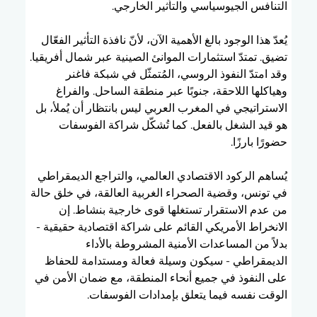
التنافس الجيوسياسي والتأثير الخارجي.
يُعدّ هذا الوجود بالغ الأهمية الآن، لأنّ نافذة التأثير الفعّال 
تضيق. تمتدّ استثمارات الموانئ الصينية عبر شمال أفريقيا. 
وقد امتدّ النفوذ الروسي، المُتمثّل في شبكة فاغنر 
وهياكلها اللاحقة، جنوبًا عبر منطقة الساحل. والفراغ 
الاستراتيجي في المغرب العربي ليس بانتظار أن يُملأ، بل 
هو قيد الشغل بالفعل. كما تُشكّل شراكة الفوسفات 
حضورًا بارزًا.
يُساهم الركود الاقتصادي العالمي، والتراجع الديمقراطي 
في تونس، وقضية الصحراء الغربية العالقة، في خلق حالة 
من عدم الاستقرار تستغلها قوى خارجية بنشاط. إن 
الانخراط الأمريكي القائم على شراكة اقتصادية حقيقية - 
بدلاً من المساعدات الأمنية المشروطة بالأداء 
الديمقراطي - سيكون وسيلة فعالة ومستدامة للحفاظ 
على النفوذ في جميع أنحاء المنطقة، مع ضمان الأمن في 
الوقت نفسه فيما يتعلق بإمدادات الفوسفات.