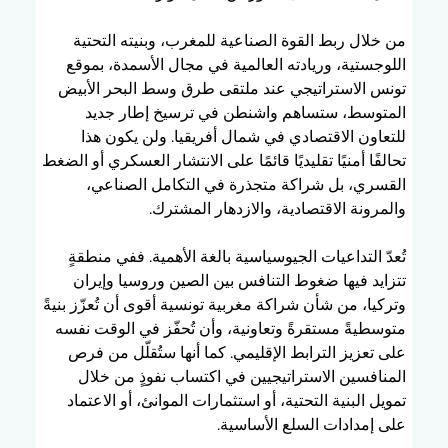
من خلال ربط القوة الصناعية للمغرب، وبنيته التحتية 
اللوجستية، وريادته العالمية في مجال الأسمدة، بموقع 
تونس الاستراتيجي عند ملتقى طرق وسط البحر الأبيض 
المتوسط، ستساهم واشنطن في ترسيخ إطار جديد 
للتعاون الاقتصادي في شمال أفريقيا. ولن يكون هذا 
تحالفًا أمنيًا تقليديًا قائمًا على الانتشار العسكري أو الضغط 
القسري، بل شراكة متجذرة في التكامل الصناعي، 
والمرونة الاقتصادية، والازدهار المشترك.
تُعدّ التداعيات الجيوسياسية بالغة الأهمية. ففي منطقةٍ 
تتزايد فيها ضغوط التنافس بين الصين وروسيا وإيران 
وتركيا، من شأن شراكة مغربية تونسية أقوى أن تُعزّز بنيةً 
متوسطيةً مستقرةً وتعاونية، وأن تُحفّز في الوقت نفسه 
على تعزيز الترابط الإقليمي. كما أنها ستُقلّل من فرص 
المنافسين الاستراتيجيين في اكتساب نفوذٍ من خلال 
تمويل البنية التحتية، أو استثمارات الموانئ، أو الاعتماد 
على إمدادات السلع الأساسية.