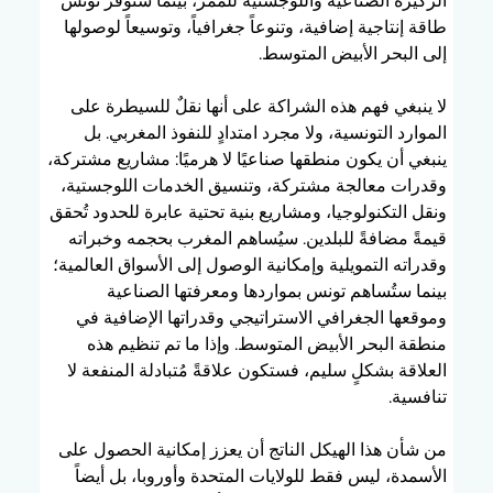
الركيزة الصناعية واللوجستية للممر، بينما ستوفر تونس 
طاقة إنتاجية إضافية، وتنوعاً جغرافياً، وتوسيعاً لوصولها 
إلى البحر الأبيض المتوسط.
لا ينبغي فهم هذه الشراكة على أنها نقلٌ للسيطرة على 
الموارد التونسية، ولا مجرد امتدادٍ للنفوذ المغربي. بل 
ينبغي أن يكون منطقها صناعيًا لا هرميًا: مشاريع مشتركة، 
وقدرات معالجة مشتركة، وتنسيق الخدمات اللوجستية، 
ونقل التكنولوجيا، ومشاريع بنية تحتية عابرة للحدود تُحقق 
قيمةً مضافةً للبلدين. سيُساهم المغرب بحجمه وخبراته 
وقدراته التمويلية وإمكانية الوصول إلى الأسواق العالمية؛ 
بينما ستُساهم تونس بمواردها ومعرفتها الصناعية 
وموقعها الجغرافي الاستراتيجي وقدراتها الإضافية في 
منطقة البحر الأبيض المتوسط. وإذا ما تم تنظيم هذه 
العلاقة بشكلٍ سليم، فستكون علاقةً مُتبادلة المنفعة لا 
تنافسية.
من شأن هذا الهيكل الناتج أن يعزز إمكانية الحصول على 
الأسمدة، ليس فقط للولايات المتحدة وأوروبا، بل أيضاً 