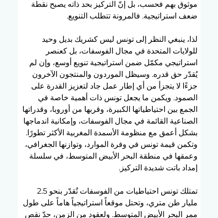
موثوق بهم فحسب، بل إنّ التركيز بحد ذاته يصبح نقطة 
ضعف استراتيجية. فالمرونة تتطلب التنويع.
لذا، ينبغي النظر إلى تونس ليس كشريك بديل وحيد 
للولايات المتحدة في مجال الفوسفات، بل كعنصر 
استراتيجي مكمّل ضمن استراتيجية تنويع أوسع، وإن لم 
يُقدّر حق قدره. وسيظل الموردون والمنتجون الآخرون 
جزءًا لا يتجزأ من أي إطار عمل جاد لتعزيز القدرة على 
الصمود. ويكمن ما يجعل تونس ذات أهمية خاصة في 
الجمع بين احتياطياتها الكبيرة، وقربها من أوروبا، وقدراتها 
الصناعية القائمة في مجال الفوسفات، وإمكانية اندماجها 
بشكل أعمق مع منظومة الأسمدة المغربية الأكثر تطورًا. 
وتكمن قيمة تونس في وفرة الموارد، وتوازنها الجغرافي، 
وعمقها في منطقة البحر الأبيض المتوسط، في سلسلة 
إمداد باتت شديدة التركيز.
تمتلك تونس احتياطيات من الفوسفات تُقدّر بنحو 2.5 
مليار طن متري، وتحتل موقعاً استراتيجياً هاماً على طول 
ممر البحر الأبيض المتوسط. ولعقود من الزمن، حدّ نقص 