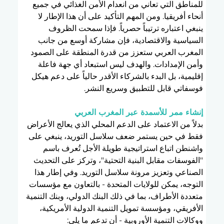
للمناطق التي تعاني من انعدام الأمن الغذائي في جميع 
أنحاء أفريقيا. ومن المهم التأكيد على أن هذا الإطار لا 
ينبغي اعتباره ترتيباً حصرياً. فإذا سمحت الظروف 
السياسية والاقتصادية، فإن مشاركة أوسع من جانب 
المغرب العربي ستعزز من قدرة المنطقة على الصمود 
وأمن الإمدادات. والهدف ليس استبعاد أي جهة فاعلة 
إقليمية، بل البدء بالشركاء الأقدر حالياً على دعم هيكل 
فوسفاتي قابل للتطبيق وسريع النشر.
إنشاء ممر للأسمدة عبر المغرب العربي
بدلاً من الاعتماد على الدعم المحلي الذي يعالج الأعراض 
فقط في حين يستمر ضعف سلاسل التوريد، ينبغي على 
واشنطن اتباع استراتيجية طويلة الأجل تُعرف باسم 
"الفوسفات مقابل البنية التحتية"، وتركز على التحديث 
الصناعي وتعزيز مرونة سلاسل التوريد. وفي إطار هذا 
التوجه، يمكن للولايات المتحدة - بالتعاون مع مؤسسات 
متعددة الأطراف، بما في ذلك البنك الدولي، وبنك التنمية 
الأفريقي، ومؤسسة تمويل التنمية الدولية الأمريكية، 
ووكالات التنمية الأوروبية - أن تدعم ما يلي: