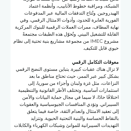
الشبكة، ومراقبة خطوط الأنابيب، وأنظمة اعتماد 
الهيدروجين. وتُتاح التدفقات المالية عبر المدفوعات 
الفورية العابرة للحدود، وأدوات الامتثال الرقمي، وفي 
نهاية المطاف، ممرات العملات الرقمية للبنوك المركزية 
القابلة للتشغيل البيني. وتُحوّل هذه الطبقات مجتمعةً 
مشروع IMEC من مجموعة مشاريع بنية تحتية إلى نظام 
حيوي قابل للتكيف.
معوقات التكامل الرقمي
لا تزال هناك عقبات كبيرة. يتباين مستوى النضج الرقمي 
بشكل كبير عبر الممر، حيث تحتاج مناطق ما بعد 
النزاعات، مثل غزة ولبنان وأجزاء من سوريا، إلى 
استثمارات أساسية. وتختلف الأطر القانونية والتنظيمية 
اختلافًا حادًا، لا سيما في مجال حماية البيانات والأمن 
السيبراني. وتؤدي المنافسات الجيوسياسية والعقوبات 
إلى تعقيد الامتثال وانعدام الثقة، خاصة فيما يتعلق 
بالنقاط الحساسة والبنية التحتية الحيوية. وتتزايد 
التهديدات السيبرانية للموانئ وشبكات الكهرباء والكابلات 