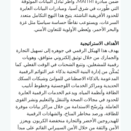
ضمن مبادرة MAITRI، وأطر تبادل البيانات الموثوقة 
التي طُورت في شرق آسيا، ومبادرات البيانات العابرة 
للحدود الأفريقية الناشئة. يتيح هذا النهج التكامل متعدد 
السرعات، ويستوعب نقاطًا حساسة سياسيًا مثل غزة 
والبحر الأحمر، ويُعطي الأولوية للتعاون الأمني.
الأهداف الاستراتيجية
يهدف هذا الهيكل الرقمي في جوهره إلى تسهيل التجارة 
والجمارك من خلال توثيق إلكتروني متوافق، وهويات 
رقمية للمشغلين، وتتبع الشحنات في الوقت الفعلي. كما 
يُمكّن من إدارة البنية التحتية بذكاء عبر التوائم الرقمية 
المدعومة بالذكاء الاصطناعي للموانئ وشبكات السكك 
الحديدية ومراكز الخدمات اللوجستية وخطوط أنابيب 
الطاقة وأنظمة المياه. ويدعم الخدمات الرقمية العابرة 
للحدود في مجالات الصحة والتنقل والتعليم ونشر القوى 
العاملة. ويُرسّخ الاستدامة من خلال مراكز بيانات موفرة 
للطاقة، ورصد مخاطر المناخ، والشهادات الرقمية 
للهيدروجين الأخضر والتجارة منخفضة الكربون. ويعزز 
الأمن والثقة من خلال الأمن السيبراني القائم على مبدأ 