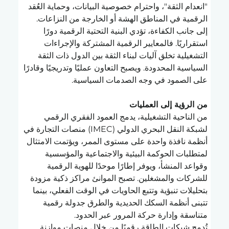
"انعدام الثقة"، واحترام خصوصية البيانات، وحماية العُقد 
الرقمية في المناطق الهشة أو الخارجة من النزاعات.
إلى جانب الكفاءة، تؤدي البنية التحتية الرقمية دورًا 
استقراريًا. فالمعايير الرقمية المشتركة والإجراءات 
التشغيلية تخلق آليات لبناء الثقة بين الدول ذات الثقة 
السياسية المحدودة. ويصبح التعاون عمليًا وتدريجيًا وقادرًا 
على الصمود في وجه الصدمات السياسية.
من الرؤية إلى العمليات
من الناحية التشغيلية، يدمج العمود الفقري الرقمي 
لشبكة النقل البحري الدولي (IMEC) منصات التجارة في 
أنظمة نافذة واحدة على مستوى الممر، ويؤتمت الامتثال 
لمتطلبات الحوكمة البيئية والاجتماعية والمؤسسية 
وقواعد المنشأ، ويوفر إطارًا موحدًا للهوية الرقمية 
للشركات والمشغلين. تصبح الموانئ مراكز ذكية مزودة 
بتحليلات تنبؤية وتتبع الحاويات في الوقت الفعلي، بينما 
تتبنى أنظمة السكك الحديدية والطرق جدولة رقمية 
متناسقة وإدارة حركة المرور عبر الحدود.
تُدمج شبكات الطاقة رقميًا من خلال منصات موازنة 