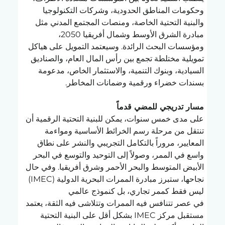
وحكومات المناطق الحدودية، وشركات التكنولوجيا 
والبنية التحتية الخاصة، ومنصات المجتمع المدني مثل 
مبادرة الشرق الأوسط وشمال أفريقيا 2050، 
ومؤسسات البحث الرائدة. وسيعتمد التمويل على هياكل 
تمويلية مختلطة تجمع بين رأس المال العام، والصناديق 
السيادية، وبنوك التنمية، والاستثمار الخاص، مدعومة 
بسندات خضراء ورقمية وضمانات المخاطر.
مسار تدريجي للمضي قدماً
على مدى خمس سنوات، يمكن للبنية التحتية الرقمية أن 
تنتقل من مرحلة رسم الخرائط الأساسية ومواءمة 
المعايير، مروراً بالتكامل التجريبي والنشر على نطاق 
واسع في الممر، وصولاً إلى التوحيد والتوسع في البحر 
الأبيض المتوسط والبحر الأحمر وشرق أفريقيا. وفي حال 
نجاحها، ستبرز مبادرة الممرات البحرية الدولية (IMEC) 
ليس فقط كممر تجاري، بل كنموذج عالمي 
في عصر تتنافس فيه الممرات وتتلاشى فيه الثقة، يعتمد 
مستقبل مركز IMEC بشكل أقل على البنية التحتية 