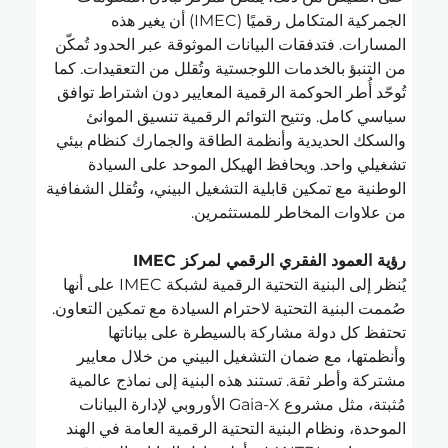
الجمركية المتكامل رقميًا (IMEC) أن يغير هذه 
المسارات. فتدفقات البيانات الموثوقة عبر الحدود تُمكّن 
من التنبؤ بالخدمات اللوجستية وتُقلل من التعقيدات. كما 
تُوحّد أُطر الحوكمة الرقمية المعايير دون اشتراط توافق 
سياسي كامل. وتتيح التوائم الرقمية تنسيق الموانئ 
والسكك الحديدية وأنظمة الطاقة والجمارك كنظام بيئي 
تشغيلي واحد. ويحافظ الهيكل الموحد على السيادة 
الوطنية مع تمكين قابلية التشغيل البيني، وتُقلل الشفافية 
من علاوات المخاطر للمستثمرين.
رؤية العمود الفقري الرقمي لمركز IMEC
يُنظر إلى البنية التحتية الرقمية لشبكة IMEC على أنها 
صُممت البنية التحتية لاحترام السيادة مع تمكين التعاون. 
تحتفظ كل دولة مشاركة بالسيطرة على بياناتها 
وأنظمتها، مع ضمان التشغيل البيني من خلال معايير 
مشتركة وأطر ثقة. تستند هذه البنية إلى نماذج عالمية 
مُثبتة، مثل مشروع Gaia-X الأوروبي لإدارة البيانات 
الموحدة، ونظام البنية التحتية الرقمية العامة في الهند 