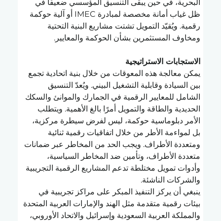
البحرية، في حين يبقى التنسيق المؤسسي ضعيفًا في 
ظل غياب أمانة مخصصة لمبادرة IMEC أو آلية حوكمة 
رقمية. ويُقيّد التمويل تشتت مشاريع البنية التحتية 
ومخاوف المستثمرين بشأن الحوكمة والمعايير.
الاستجابات الاستراتيجية
يمكن معالجة هذه المعوقات من خلال بنية اتحادية تجمع 
بين السيادة وقابلية التشغيل البيني. ويُعدّ التنسيق 
الشامل للمعايير الرقمية في الجمارك والموانئ والسكك 
الحديدية والطاقة والتمويل أمرًا بالغ الأهمية. ويتطلب 
الأمر دبلوماسية حوكمة، ليس لفرض سيطرة مركزية، 
بل لمواءمة الأطر من خلال اتفاقيات رقمية ثنائية 
ومتعددة الأطراف. ويجب الحد من المخاطر عبر ضمانات 
متعددة الأطراف، وتأمين ضد المخاطر السياسية، 
وأدوات تمويل مختلطة تدعم المشاريع الرقمية التجريبية 
والشركات الناشئة.
ينبغي أن يركز التنفيذ المبكر على مراكز تجريبية في 
بيئات رقمية متقدمة مثل الهند والإمارات العربية المتحدة 
والمملكة العربية السعودية وإسرائيل والاتحاد الأوروبي، 