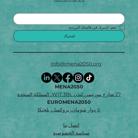
ابقَ على اطلاع دائم بأخبارنا وأنشطتنا.
نعم، اشترك في قائمتك البريدية.
اشتراك
Info@mena2050.org
MENA2050
27 شارع مورتيمر، لندن W1T 3BL، المملكة المتحدة
EUROMENA2050
6 دوار شومان، بروكسل، بلجيكا
اتصل بنا
سياسة الخصوصية