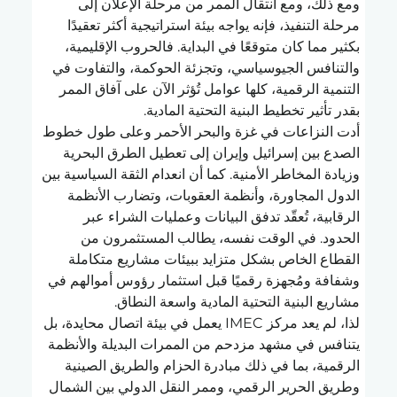
ومع ذلك، ومع انتقال الممر من مرحلة الإعلان إلى 
مرحلة التنفيذ، فإنه يواجه بيئة استراتيجية أكثر تعقيدًا 
بكثير مما كان متوقعًا في البداية. فالحروب الإقليمية، 
والتنافس الجيوسياسي، وتجزئة الحوكمة، والتفاوت في 
التنمية الرقمية، كلها عوامل تُؤثر الآن على آفاق الممر 
بقدر تأثير تخطيط البنية التحتية المادية.
أدت النزاعات في غزة والبحر الأحمر وعلى طول خطوط 
الصدع بين إسرائيل وإيران إلى تعطيل الطرق البحرية 
وزيادة المخاطر الأمنية. كما أن انعدام الثقة السياسية بين 
الدول المجاورة، وأنظمة العقوبات، وتضارب الأنظمة 
الرقابية، تُعقّد تدفق البيانات وعمليات الشراء عبر 
الحدود. في الوقت نفسه، يطالب المستثمرون من 
القطاع الخاص بشكل متزايد ببيئات مشاريع متكاملة 
وشفافة ومُجهزة رقميًا قبل استثمار رؤوس أموالهم في 
مشاريع البنية التحتية المادية واسعة النطاق.
لذا، لم يعد مركز IMEC يعمل في بيئة اتصال محايدة، بل 
يتنافس في مشهد مزدحم من الممرات البديلة والأنظمة 
الرقمية، بما في ذلك مبادرة الحزام والطريق الصينية 
وطريق الحرير الرقمي، وممر النقل الدولي بين الشمال 