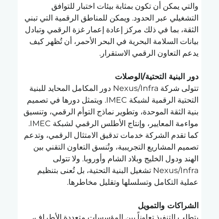
والتي يمكن أن تكون بمثابة بيئات اختبار للتوافق 
التشغيلي عبر الحدود. ويمكن للمناطق الرقمية التي تبني 
الثقة، بما في ذلك مركز إعادة إعمار غزة الرقمي وتبادل 
بيانات السلامة البحرية في البحر الأحمر، أن تُظهر كيف 
يدعم التعاون الرقمي الاستقرار.
دور البنية التحتية/الوصلات
تتولى شركة Nexus/Infra دور المكامل المحايد للبنية 
التحتية الرقمية لشبكة IMEC. ويتمثل دورها في تصميم 
بنية الثقة الموحدة، وتطوير نماذج التوأم الرقمي، وتنسيق 
مواءمة المعايير، وإنتاج الأطلس الرقمي لشبكة IMEC. 
كما تقدم الشركة خدمات تدقيق الامتثال الرقمي، وتدعم 
تصميم المشاريع التجريبية، وتُنسق التعاون التقني بين 
الهند ودول الخليج وبلاد الشام وأوروبا. ولا تتولى 
Nexus/Infra تشغيل البنية التحتية، بل تُعنى بتنظيم 
عملية التكامل وتسلسلها وتقليل مخاطرها.
الشراكات والتمويل
يتطلب التنفيذ تعاوناً بين المؤسسات متعددة الأطراف، 